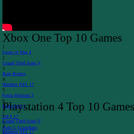
Xbox One Top 10 Games
1
Gears of War 4
2
Grand Theft Auto V
3
Rare Replay
4
Madden NFL 17
5
Forza Horizon 3
6
Playstation 4 Top 10 Game
Battlefield 1
7
1
FIFA 17
Grand Theft Auto V
8
2
Halo 5: Guardians
Madden NFL 17
9