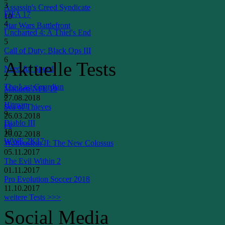
3
Assassin's Creed Syndicate
FIFA 17
10
4
Star Wars Battlefront
Uncharted 4: A Thief's End
5
Call of Duty: Black Ops III
6
Aktuelle Tests
Need for Speed
7
The Last Guardian
Madden NFL 19
8
27.08.2018
Hitman
Sea of Thieves
9
26.03.2018
Diablo III
Fe
10
20.02.2018
WWE 2K17
Wolfenstein II: The New Colossus
05.11.2017
The Evil Within 2
01.11.2017
Pro Evolution Soccer 2018
11.10.2017
weitere Tests >>>
Social Media