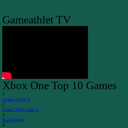
Gameathlet TV
Xbox One Top 10 Games
1
Gears of War 4
2
Grand Theft Auto V
3
Rare Replay
4