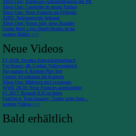
Xbox One: Hardware-Ankündigungen der PK
Xbox One: Controller in neuen Farben
Xbox One: Neue Features im Frühjahr
AIPD: Releasetermin bekannt
Xbox One: Neues Jahr, neue Bundles
Guitar Hero Live: Duell-Modus ist da
weitere Bilder >>>
Neue Videos
F1 2018: Zweites Entwicklertagebuch
For Honor: 4K-Update Videovergleich
Playstation 4: Remote Play lebt
Gravel: So entstand die Karriere
Xbox One: Mitfeiern im Livestream
WWE 2K18: Neue Features angekündigt
F1 2017: Renault R26 ist dabei
FlatOut 4: Total Insanity: Trailer zeigt Spie...
weitere Videos >>>
Bald erhältlich