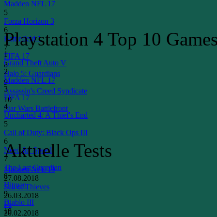
Madden NFL 17
5
Forza Horizon 3
6
Playstation 4 Top 10 Game
Battlefield 1
7
1
FIFA 17
Grand Theft Auto V
8
2
Halo 5: Guardians
Madden NFL 17
9
3
Assassin's Creed Syndicate
FIFA 17
10
4
Star Wars Battlefront
Uncharted 4: A Thief's End
5
Call of Duty: Black Ops III
6
Aktuelle Tests
Need for Speed
7
The Last Guardian
Madden NFL 19
8
27.08.2018
Hitman
Sea of Thieves
9
26.03.2018
Diablo III
Fe
10
20.02.2018