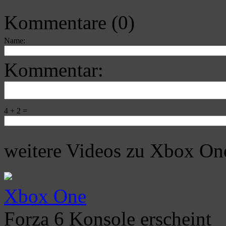
Kommentare (0)
Name:
Kommentar:
4 + 2 =
weitere Videos zu Xbox On
Xbox One
Forza 6 Konsole erscheint