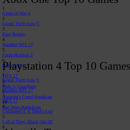
1
Gears of War 4
2
Grand Theft Auto V
3
Rare Replay
4
Madden NFL 17
5
Forza Horizon 3
6
Playstation 4 Top 10 Game
Battlefield 1
7
1
FIFA 17
Grand Theft Auto V
8
2
Halo 5: Guardians
Madden NFL 17
9
3
Assassin's Creed Syndicate
FIFA 17
10
4
Star Wars Battlefront
Uncharted 4: A Thief's End
5
Call of Duty: Black Ops III
6