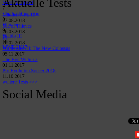
Aktuelle Tests
Need for Speed
7
The Last Guardian
Madden NFL 19
8
27.08.2018
Hitman
Sea of Thieves
9
26.03.2018
Diablo III
Fe
10
20.02.2018
WWE 2K17
Wolfenstein II: The New Colossus
05.11.2017
The Evil Within 2
01.11.2017
Pro Evolution Soccer 2018
11.10.2017
weitere Tests >>>
Social Media