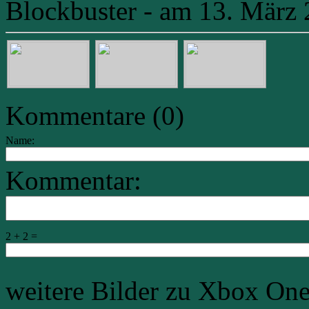
Blockbuster - am 13. März 2
Kommentare (0)
Name:
Kommentar:
2 + 2 =
weitere Bilder zu Xbox On