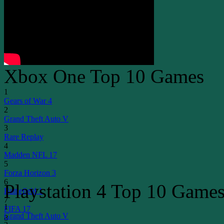
Xbox One Top 10 Games
1
Gears of War 4
2
Grand Theft Auto V
3
Rare Replay
4
Madden NFL 17
5
Forza Horizon 3
6
Playstation 4 Top 10 Game
Battlefield 1
7
1
FIFA 17
Grand Theft Auto V
8