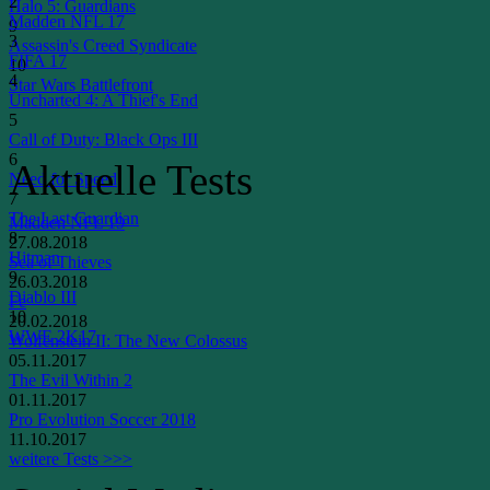
2
Halo 5: Guardians
Madden NFL 17
9
3
Assassin's Creed Syndicate
FIFA 17
10
4
Star Wars Battlefront
Uncharted 4: A Thief's End
5
Call of Duty: Black Ops III
6
Aktuelle Tests
Need for Speed
7
The Last Guardian
Madden NFL 19
8
27.08.2018
Hitman
Sea of Thieves
9
26.03.2018
Diablo III
Fe
10
20.02.2018
WWE 2K17
Wolfenstein II: The New Colossus
05.11.2017
The Evil Within 2
01.11.2017
Pro Evolution Soccer 2018
11.10.2017
weitere Tests >>>