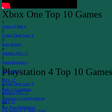
Xbox One Top 10 Games
1
Gears of War 4
2
Grand Theft Auto V
3
Rare Replay
4
Madden NFL 17
5
Forza Horizon 3
6
Playstation 4 Top 10 Game
Battlefield 1
7
1
FIFA 17
Grand Theft Auto V
8
2
Halo 5: Guardians
Madden NFL 17
9
3
Assassin's Creed Syndicate
FIFA 17
10
4
Star Wars Battlefront
Uncharted 4: A Thief's End