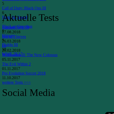
5
Call of Duty: Black Ops III
6
Aktuelle Tests
Need for Speed
7
The Last Guardian
Madden NFL 19
8
27.08.2018
Hitman
Sea of Thieves
9
26.03.2018
Diablo III
Fe
10
20.02.2018
WWE 2K17
Wolfenstein II: The New Colossus
05.11.2017
The Evil Within 2
01.11.2017
Pro Evolution Soccer 2018
11.10.2017
weitere Tests >>>
Social Media