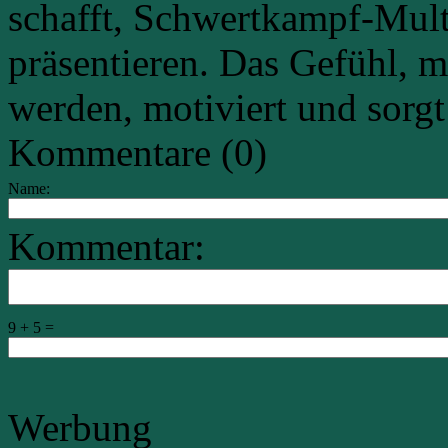
schafft, Schwertkampf-Mult
präsentieren. Das Gefühl, m
werden, motiviert und sorgt
Kommentare (0)
Name:
Kommentar:
9 + 5 =
Werbung